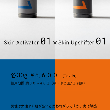
01
01
Skin Activator
Skin Upshifter
各30g ￥6,６００
（Tax in）
使用期間 約３０〜４０日（朝・晩２回/日 利用）
男性は女性より肌が強いと思われがちですが、実は敏感