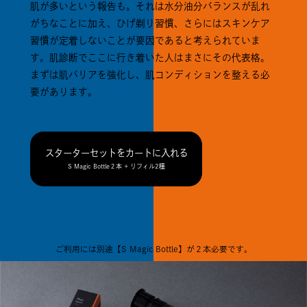
肌が多いという報告も。それは水分油分バランスが乱れ
がちなことに加え、ひげ剃り習慣、さらにはスキンケア
習慣が定着しないことが要因であると考えられていま
す。肌診断でここに行き着いた人はまさにその代表格。
まずは肌バリアを強化し、肌コンディションを整える必
要があります。
スターターセットをカートに入れる
S Magic Bottle２本 + リフィル2種
ご利用には別途【S Magic Bottle】が２本必要です。