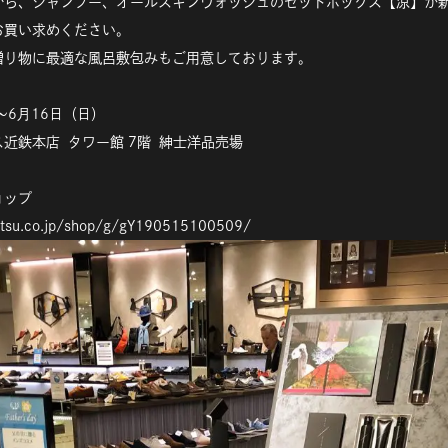
から、シャンプー、オールスキンウォッシュのセットボックス【涼】が
お買い求めください。
贈り物に最適な風呂敷包みもご用意しております。
～6月16日（日）
近鉄本店 タワー館 7階
紳士洋品売場
ョップ
tetsu.co.jp/shop/g/gY190515100509/