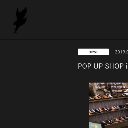
news
2019.
POP UP SH