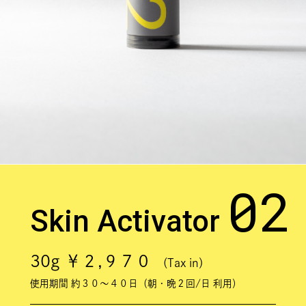
02
Skin Activator
30g ￥２,９７０
（Tax in）
使用期間 約３０〜４０日（朝・晩２回/日 利用）