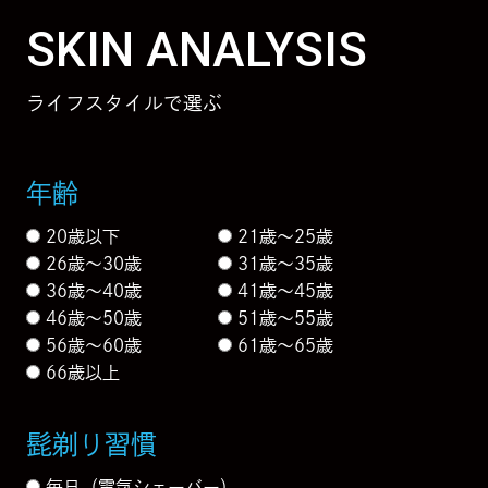
SKIN ANALYSIS
ライフスタイルで選ぶ
年齢
20歳以下
21歳〜25歳
26歳〜30歳
31歳〜35歳
36歳〜40歳
41歳〜45歳
46歳〜50歳
51歳〜55歳
56歳〜60歳
61歳〜65歳
66歳以上
髭剃り習慣
毎日（電気シェーバー）